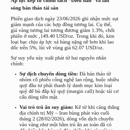
Áp lực kép từ chính sách “Diều hâu” và làn
sóng bán tháo tài sản
Phiên giao dịch ngày 23/06/2026 ghi nhận mức sụt
giảm mạnh của các hợp đồng tương lai. Cụ thể,
giá vàng tương lai tương đương giảm 1.3%, chốt
phiên ở mức
,149.40 USD/oz
. Trong khi đó, kim
loại bạc chịu áp lực xả hàng nặng nề hơn khi lao
dốc trên 5%, lùi về vùng giá
62.07 USD/oz
.
Sự suy yếu này xuất phát từ hai nguyên nhân
chính:
Sự dịch chuyển dòng tiền:
Đà bán tháo từ
nhóm cổ phiếu công nghệ lan rộng, buộc nhiều
quỹ đầu tư phải thanh lý danh mục kim loại
quý để bù đắp ký quỹ (margin call) hoặc tái cơ
cấu dòng tiền mặt.
Vai trò trú ẩn suy giảm:
Kể từ khi căng thẳng
địa chính trị Mỹ – Iran bùng phát vào cuối
tháng 2 (28/02/2026), dòng vốn dịch chuyển
vào vàng như một hầm trú ẩn an toàn đã có