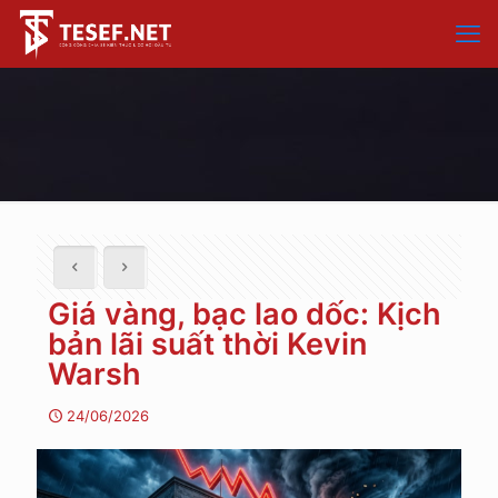
Giá vàng, bạc lao dốc: Kịch
bản lãi suất thời Kevin
Warsh
24/06/2026