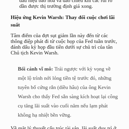
dấu hiệu bão hòa và đảo chiều khi các rủi ro
dần được thị trường định giá xong.
Hiệu ứng Kevin Warsh: Thay đổi cuộc chơi lãi
suất
Tâm điểm của đợt sụt giảm lần này đến từ các
thông điệp phát đi từ cuộc họp của Fed tuần trước,
đánh dấu kỳ họp đầu tiên dưới sự chủ trì của tân
Chủ tịch Kevin Warsh.
Bối cảnh vĩ mô:
Trái ngược với kỳ vọng về
một lộ trình nới lỏng tiền tệ trước đó, những
tuyên bố cứng rắn (diều hâu) của ông Kevin
Warsh cho thấy Fed sẵn sàng kích hoạt lại công
cụ tăng lãi suất vào cuối năm nếu lạm phát
không hạ nhiệt bền vững.
Về mặt lý thuyết cấu trúc tài sản, lãi suất duy trì ở