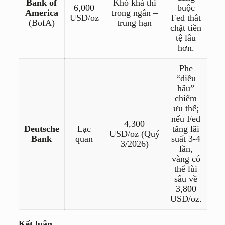
Bank of
Khó khả thi
6,000
buộc
America
trong ngắn –
USD/oz
Fed thắt
(BofA)
trung hạn
chặt tiền
tệ lâu
hơn.
Phe
“diều
hâu”
chiếm
ưu thế;
nếu Fed
4,300
Deutsche
Lạc
tăng lãi
USD/oz
(Quý
Bank
quan
suất 3-4
3/2026)
lần,
vàng có
thể lùi
sâu về
3,800
USD/oz
.
Kết luận