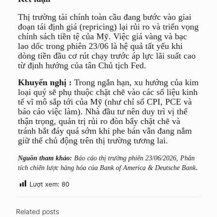
Thị trường tài chính toàn cầu đang bước vào giai
đoạn tái định giá (repricing) lại rủi ro và triển vọng
chính sách tiền tệ của Mỹ. Việc giá vàng và bạc
lao dốc trong phiên 23/06 là hệ quả tất yếu khi
dòng tiền đầu cơ rút chạy trước áp lực lãi suất cao
từ định hướng của tân Chủ tịch Fed.
Khuyến nghị :
Trong ngắn hạn, xu hướng của kim
loại quý sẽ phụ thuộc chặt chẽ vào các số liệu kinh
tế vĩ mô sắp tới của Mỹ (như chỉ số CPI, PCE và
báo cáo việc làm). Nhà đầu tư nên duy trì vị thế
thận trọng, quản trị rủi ro đòn bẩy chặt chẽ và
tránh bắt đáy quá sớm khi phe bán vẫn đang nắm
giữ thế chủ động trên thị trường tương lai.
Nguồn tham khảo:
Báo cáo thị trường phiên 23/06/2026, Phân
.
tích chiến lược hàng hóa của Bank of America & Deutsche Bank
Lượt xem:
80
Related posts