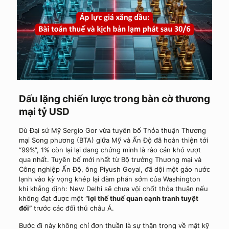
Dấu lặng chiến lược trong bàn cờ thương
mại tỷ USD
Dù Đại sứ Mỹ Sergio Gor vừa tuyên bố Thỏa thuận Thương
mại Song phương (BTA) giữa Mỹ và Ấn Độ đã hoàn thiện tới
“99%”, 1% còn lại lại đang chứng minh là rào cản khó vượt
qua nhất. Tuyên bố mới nhất từ Bộ trưởng Thương mại và
Công nghiệp Ấn Độ, ông Piyush Goyal, đã dội một gáo nước
lạnh vào kỳ vọng khép lại đàm phán sớm của Washington
khi khẳng định: New Delhi sẽ chưa vội chốt thỏa thuận nếu
không đạt được một
“lợi thế thuế quan cạnh tranh tuyệt
đối”
trước các đối thủ châu Á.
Bước đi này không chỉ đơn thuần là sự thận trọng về mặt kỹ