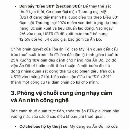
Đòn bẩy “Điều 301” (Section 301):
Để thay thế sắc
thuế tạm thời, Cơ quan Đại diện Thương mại Mỹ
(USTR) đang đẩy mạnh hai cuộc điều tra theo Điều 301
Đạo luật Thương mại 1974 nhắm vào tình trạng dư thừa
năng lực sản xuất và tiêu chuẩn lao động. Vào ngày
2/6 vừa qua, USTR đã đề xuất mức thuế bổ sung
12,5% đối với 54 quốc gia, bao gồm cả Ấn Độ.
Chính phán quyết của Tòa án Tối cao Mỹ liên quan đến cấu
trúc thuế suất trước đó đã làm đảo lộn lộ trình giảm thuế từ
25% xuống 18% ban đầu dành cho hàng hóa Ấn Độ. Do đó,
việc Ấn Độ trì hoãn chốt thỏa thuận là một bước đi chủ
động nhằm quan sát động thái từ các phiên điều trần của
USTR vào tháng 7 tới, biến các cuộc điều tra “Điều 301”
thành một công cụ tái đàm phán có lợi cho mình.
3. Phòng vệ chuỗi cung ứng nhạy cảm
và An ninh công nghệ
Bên cạnh thuế quan trực tiếp, thỏa thuận BTA giai đoạn này
vướng mắc sâu sắc ở các điều khoản phi thuế quan:
Cơ chế bảo hộ kỹ thuật số:
Mỹ đang ép Ấn Độ mở cửa