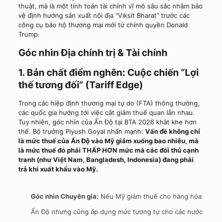
thuật, mà là một tính toán tài chính vĩ mô sâu sắc nhằm bảo
vệ định hướng sản xuất nội địa “Viksit Bharat” trước các
công cụ bảo hộ thương mại mới từ chính quyền Donald
Trump.
Góc nhìn Địa chính trị & Tài chính
1. Bản chất điểm nghẽn: Cuộc chiến “Lợi
thế tương đối” (Tariff Edge)
Trong các hiệp định thương mại tự do (FTA) thông thường,
các quốc gia hướng tới việc cắt giảm thuế quan lẫn nhau.
Tuy nhiên, góc nhìn của Ấn Độ tại BTA 2026 khắt khe hơn
thế. Bộ trưởng Piyush Goyal nhấn mạnh:
Vấn đề không chỉ
là mức thuế của Ấn Độ vào Mỹ giảm xuống bao nhiêu, mà
là mức thuế đó phải THẤP HƠN mức mà các đối thủ cạnh
tranh (như Việt Nam, Bangladesh, Indonesia) đang phải
trả khi xuất khẩu vào Mỹ.
Góc nhìn Chuyên gia:
Nếu Mỹ giảm thuế cho hàng hóa
Ấn Độ nhưng cũng áp dụng mức tương tự cho các nước