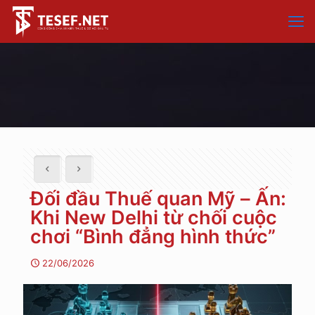
Đối đầu Thuế quan Mỹ – Ấn:
Khi New Delhi từ chối cuộc
chơi “Bình đẳng hình thức”
22/06/2026