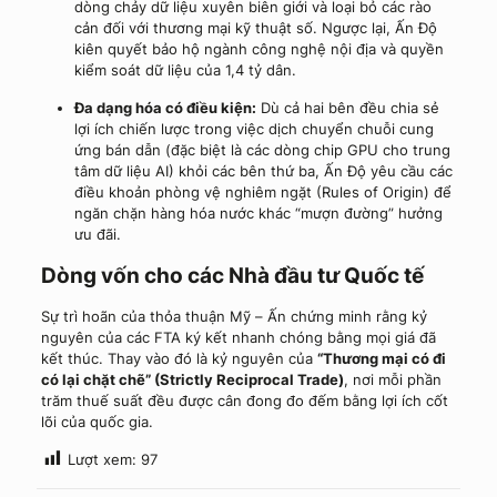
dòng chảy dữ liệu xuyên biên giới và loại bỏ các rào
cản đối với thương mại kỹ thuật số. Ngược lại, Ấn Độ
kiên quyết bảo hộ ngành công nghệ nội địa và quyền
kiểm soát dữ liệu của 1,4 tỷ dân.
Đa dạng hóa có điều kiện:
Dù cả hai bên đều chia sẻ
lợi ích chiến lược trong việc dịch chuyển chuỗi cung
ứng bán dẫn (đặc biệt là các dòng chip GPU cho trung
tâm dữ liệu AI) khỏi các bên thứ ba, Ấn Độ yêu cầu các
điều khoản phòng vệ nghiêm ngặt (Rules of Origin) để
ngăn chặn hàng hóa nước khác “mượn đường” hưởng
ưu đãi.
Dòng vốn cho các Nhà đầu tư Quốc tế
Sự trì hoãn của thỏa thuận Mỹ – Ấn chứng minh rằng kỷ
nguyên của các FTA ký kết nhanh chóng bằng mọi giá đã
kết thúc. Thay vào đó là kỷ nguyên của
“Thương mại có đi
có lại chặt chẽ” (Strictly Reciprocal Trade)
, nơi mỗi phần
trăm thuế suất đều được cân đong đo đếm bằng lợi ích cốt
lõi của quốc gia.
Lượt xem:
97