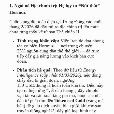
1. Ngòi nổ Địa chính trị: Hệ lụy từ “Nút thắt”
Hormuz
Cuộc xung đột toàn diện tại Trung Đông vào cuối
tháng 2/2026 đã đẩy rủi ro địa chính trị lên mức
chưa từng thấy kể từ sau Thế chiến II.
Tình trạng khẩn cấp:
Việc Iran đe dọa phong
tỏa eo biển Hormuz — nơi trung chuyển
25%
nguồn cung dầu thô thế giới — đã trực
tiếp đẩy giá năng lượng vào kịch bản cực
đoan.
Phân tích hệ quả:
Theo dữ liệu từ
Energy
Intelligence (cập nhật 01/03/2026)
, nếu dòng
chảy dầu bị gián đoạn, ngưỡng
150
USD/thùng
là hoàn toàn khả thi. Điều này
tạo ra hiệu ứng “vết dầu loang”, đẩy chi phí
vận tải và sản xuất tăng phi mã, buộc các nhà
đầu tư phải tìm đến
Tokenised Gold
(vàng mã
hóa) để giao dịch xuyên biên giới khi các sàn
truyền thống nghỉ lễ, đẩy giá loại hình này