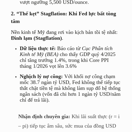
vượt ngưỡng
5,500 USD/ounce
.
2. “Thế kẹt” Stagflation: Khi Fed lực bất tòng
tâm
Nền kinh tế Mỹ đang rơi vào kịch bản tồi tệ nhất:
Đình lạm (Stagflation)
.
Dữ liệu thực tế:
Báo cáo từ
Cục Phân tích
Kinh tế Mỹ (BEA)
cho thấy GDP quý 4/2025
chỉ tăng trưởng
1.4%
, trong khi Core PPI
tháng 1/2026 vọt lên
3.6%
Nghịch lý nợ công:
Với khối nợ công chạm
mốc
38.7
ngàn tỷ USD, Fed không thể tiếp tục
thắt chặt tiền tệ mà không làm sụp đổ hệ thống
ngân sách (vốn đã chi hơn
1
ngàn tỷ USD/năm
chỉ để trả lãi).
Nhận định chuyên gia:
Khi lãi suất thực (
r = i
– pi
) tiếp tục âm sâu, sức mua của đồng USD