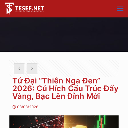
Tứ Đại “Thiên Nga Đen”
2026: Cú Hích Cấu Trúc Đẩy
Vàng, Bạc Lên Đỉnh Mới
03/03/2026