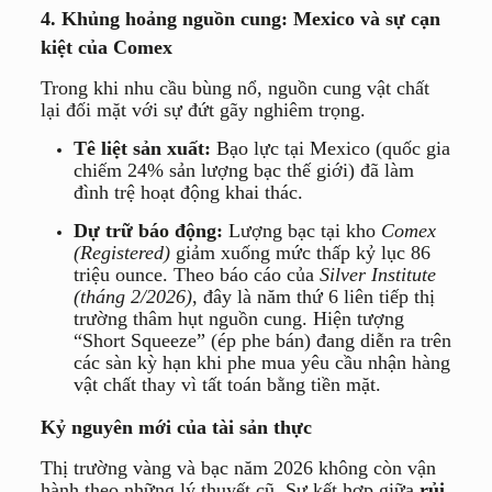
4. Khủng hoảng nguồn cung: Mexico và sự cạn
kiệt của Comex
Trong khi nhu cầu bùng nổ, nguồn cung vật chất
lại đối mặt với sự đứt gãy nghiêm trọng.
Tê liệt sản xuất:
Bạo lực tại Mexico (quốc gia
chiếm
24%
sản lượng bạc thế giới) đã làm
đình trệ hoạt động khai thác.
Dự trữ báo động:
Lượng bạc tại kho
Comex
(Registered)
giảm xuống mức thấp kỷ lục
86
triệu ounce. Theo báo cáo của
Silver Institute
(tháng 2/2026)
, đây là năm thứ 6 liên tiếp thị
trường thâm hụt nguồn cung. Hiện tượng
“Short Squeeze” (ép phe bán) đang diễn ra trên
các sàn kỳ hạn khi phe mua yêu cầu nhận hàng
vật chất thay vì tất toán bằng tiền mặt.
Kỷ nguyên mới của tài sản thực
Thị trường vàng và bạc năm 2026 không còn vận
hành theo những lý thuyết cũ. Sự kết hợp giữa
rủi