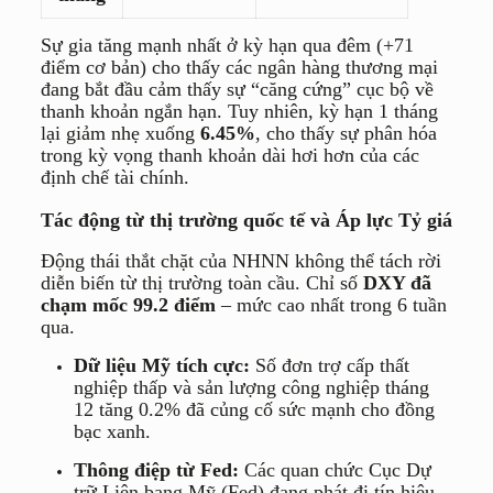
Sự gia tăng mạnh nhất ở kỳ hạn qua đêm (+71
điểm cơ bản) cho thấy các ngân hàng thương mại
đang bắt đầu cảm thấy sự “căng cứng” cục bộ về
thanh khoản ngắn hạn. Tuy nhiên, kỳ hạn 1 tháng
lại giảm nhẹ xuống
6.45%
, cho thấy sự phân hóa
trong kỳ vọng thanh khoản dài hơi hơn của các
định chế tài chính.
Tác động từ thị trường quốc tế và Áp lực Tỷ giá
Động thái thắt chặt của NHNN không thể tách rời
diễn biến từ thị trường toàn cầu. Chỉ số
DXY đã
chạm mốc 99.2 điểm
– mức cao nhất trong 6 tuần
qua.
Dữ liệu Mỹ tích cực:
Số đơn trợ cấp thất
nghiệp thấp và sản lượng công nghiệp tháng
12 tăng 0.2% đã củng cố sức mạnh cho đồng
bạc xanh.
Thông điệp từ Fed:
Các quan chức Cục Dự
trữ Liên bang Mỹ (Fed) đang phát đi tín hiệu