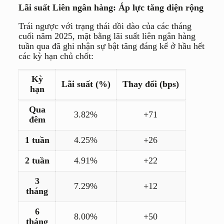
Lãi suất Liên ngân hàng: Áp lực tăng diện rộng
Trái ngược với trạng thái dồi dào của các tháng
cuối năm 2025, mặt bằng lãi suất liên ngân hàng
tuần qua đã ghi nhận sự bật tăng đáng kể ở hầu hết
các kỳ hạn chủ chốt:
Kỳ
Lãi suất (%)
Thay đổi (bps)
hạn
Qua
3.82%
+71
đêm
1 tuần
4.25%
+26
2 tuần
4.91%
+22
3
7.29%
+12
tháng
6
8.00%
+50
tháng