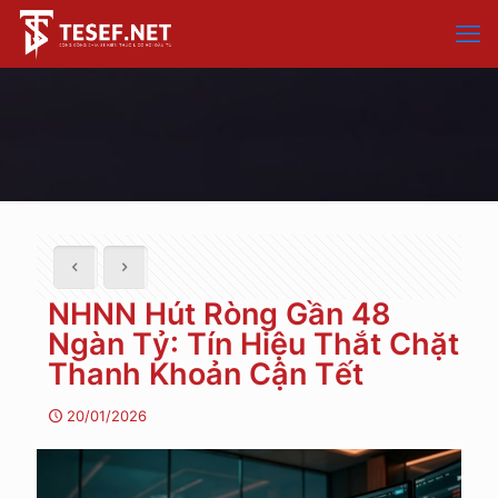
NHNN Hút Ròng Gần 48
Ngàn Tỷ: Tín Hiệu Thắt Chặt
Thanh Khoản Cận Tết
20/01/2026