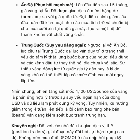
Ấn Độ (Phục hồi mạnh mẽ):
Lần đầu tiên sau 1.5 tháng,
giá vàng tại Ấn Độ được giao dịch ở mức thặng dư
(premium) so với giá quốc tế. Đợt điều chỉnh giảm sâu
đầu tuần đã kích hoạt nhu cầu mua tích trữ và chuẩn bị
cho mùa cưới xin tại quốc gia này, tạo ra một bệ đỡ
thanh khoản vật chất vững chắc.
Trung Quốc (Suy yếu đáng ngại):
Ngược lại với Ấn Độ,
lực cầu tại Trung Quốc đại lục vẫn duy trì ở trạng thái
yếu do tâm lý thắt lưng buộc bụng của người tiêu dùng
và các kênh đầu tư thay thế nội địa chưa khởi sắc. Sự
thiếu vắng động lực từ quốc gia tỷ dân này là lý do
vàng khó có thể thiết lập các mức đỉnh cao mới ngay
lập tức.
Nhìn chung, phiên tăng sát mốc 4,100 USD/ounce của vàng
là phản ứng hợp lý trước sự suy yếu ngắn hạn của đồng
USD và dữ liệu lạm phát đúng kỳ vọng. Tuy nhiên, xu hướng
giảm trong 4 tuần liên tiếp là lời cảnh báo rằng phe bán
(bears) vẫn đang kiểm soát bức tranh trung hạn.
Khuyến nghị:
Đối với các nhà đầu tư giao dịch vị thế
(position traders), giai đoạn này đòi hỏi sự thận trọng cao
độ. Không nên mua đuổi (FOMO) ở các nhịp hồi phục kỹ