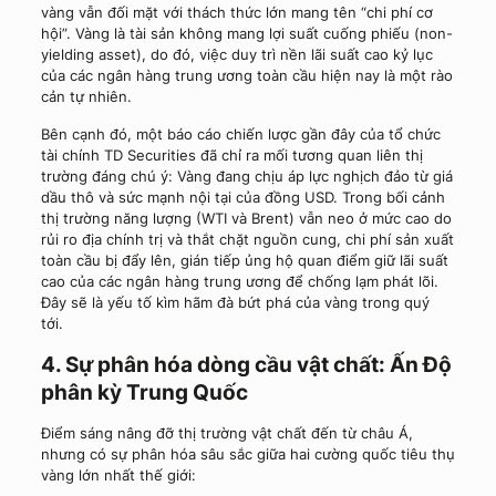
vàng vẫn đối mặt với thách thức lớn mang tên “chi phí cơ
hội”. Vàng là tài sản không mang lợi suất cuống phiếu (non-
yielding asset), do đó, việc duy trì nền lãi suất cao kỷ lục
của các ngân hàng trung ương toàn cầu hiện nay là một rào
cản tự nhiên.
Bên cạnh đó, một báo cáo chiến lược gần đây của tổ chức
tài chính TD Securities đã chỉ ra mối tương quan liên thị
trường đáng chú ý: Vàng đang chịu áp lực nghịch đảo từ giá
dầu thô và sức mạnh nội tại của đồng USD. Trong bối cảnh
thị trường năng lượng (WTI và Brent) vẫn neo ở mức cao do
rủi ro địa chính trị và thắt chặt nguồn cung, chi phí sản xuất
toàn cầu bị đẩy lên, gián tiếp ủng hộ quan điểm giữ lãi suất
cao của các ngân hàng trung ương để chống lạm phát lõi.
Đây sẽ là yếu tố kìm hãm đà bứt phá của vàng trong quý
tới.
4. Sự phân hóa dòng cầu vật chất: Ấn Độ
phân kỳ Trung Quốc
Điểm sáng nâng đỡ thị trường vật chất đến từ châu Á,
nhưng có sự phân hóa sâu sắc giữa hai cường quốc tiêu thụ
vàng lớn nhất thế giới: