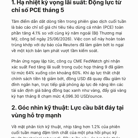
1. Hạ nhiệt kỳ vọng lãi suất: Động lực từ
chỉ số PCE tháng 5
Tâm điểm dẫn dắt dòng tiền trong phiên giao dịch cuối tuần
là báo cáo chỉ số giá chi tiêu tiêu dùng cá nhân (PCE) toàn
phần tăng 4.1% so với cùng kỳ năm ngoái (Bộ Thương mại
Mỹ, công bố ngày 25/06/2026). Việc con số này hoàn toàn
trùng khớp với dự báo của Reuters đã làm giảm bớt lo ngại
về một kịch bản lạm phát vượt tầm kiểm soát.
Phản ứng ngay lập tức, công cụ CME FedWatch ghi nhận
xác suất Fed tăng lãi suất trong cuộc họp tháng 9 đã giảm
từ mức 64% xuống còn khoảng 60%. Khi áp lực thắt chặt
chính sách tiền tệ giảm bớt, đồng USD đã quay đầu giảm từ
đỉnh ngắn hạn, trực tiếp giải phóng áp lực đè nặng lên các
tài sản định giá bằng đồng bạc xanh như vàng, đẩy giá vàng
kỳ hạn tháng 8 chạm mức 4,096.30 USD/ounce.
2. Góc nhìn kỹ thuật: Lực cầu bắt đáy tại
vùng hỗ trợ mạnh
Về mặt phân tích kỹ thuật, nhịp tăng hơn 1.2% của phiên
cuối tuần mang đậm tính chất của một pha hồi phục kỹ