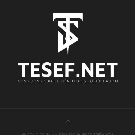
@ CÔNG TY TNHH ĐẦU TƯ VÀ PHÁT TRIỂN ATH