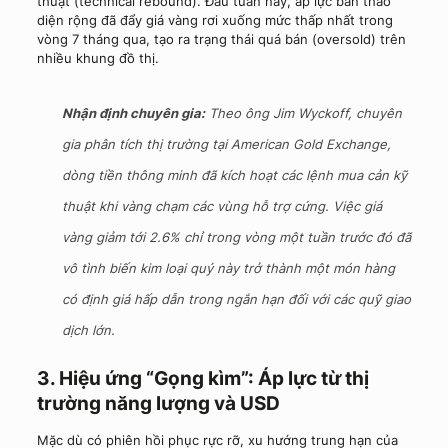
thuật (technical rebound). Đầu tuần này, áp lực bán tháo
diện rộng đã đẩy giá vàng rơi xuống mức thấp nhất trong
vòng 7 tháng qua, tạo ra trạng thái quá bán (oversold) trên
nhiều khung đồ thị.
Nhận định chuyên gia:
Theo ông Jim Wyckoff, chuyên
gia phân tích thị trường tại American Gold Exchange,
dòng tiền thông minh đã kích hoạt các lệnh mua cản kỹ
thuật khi vàng chạm các vùng hỗ trợ cứng. Việc giá
vàng giảm tới 2.6% chỉ trong vòng một tuần trước đó đã
vô tình biến kim loại quý này trở thành một món hàng
có định giá hấp dẫn trong ngắn hạn đối với các quỹ giao
dịch lớn.
3. Hiệu ứng “Gọng kìm”: Áp lực từ thị
trường năng lượng và USD
Mặc dù có phiên hồi phục rực rỡ, xu hướng trung hạn của