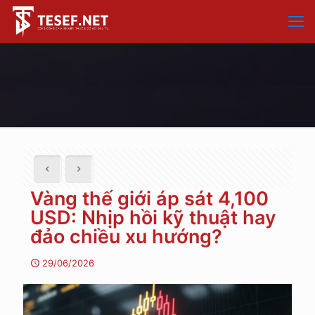
Vàng thế giới áp sát 4,100
USD: Nhịp hồi kỹ thuật hay
đảo chiều xu hướng?
29/06/2026